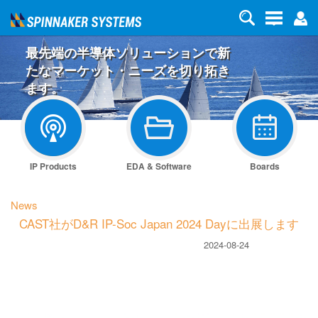
最先端の半導体ソリューションで新
たなマーケット・ニーズを切り拓き
ます。
IP Products
EDA & Software
Boards
News
CAST社がD&R IP-Soc Japan 2024 Dayに出展します
2024-08-24