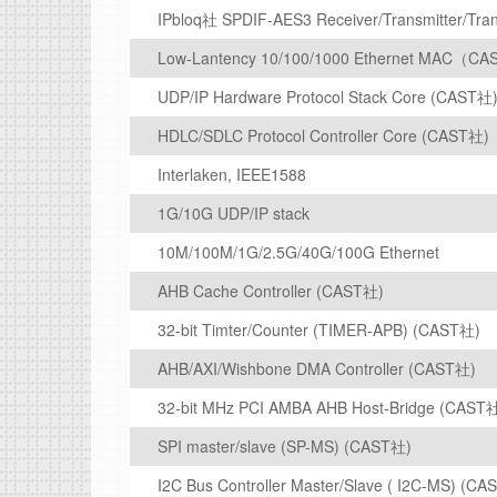
IPbloq社 SPDIF-AES3 Receiver/Transmitter/Tran
Low-Lantency 10/100/1000 Ethernet MAC（C
UDP/IP Hardware Protocol Stack Core (CAST社
HDLC/SDLC Protocol Controller Core (CAST社)
Interlaken, IEEE1588
1G/10G UDP/IP stack
10M/100M/1G/2.5G/40G/100G Ethernet
AHB Cache Controller (CAST社)
32-bit Timter/Counter (TIMER-APB) (CAST社)
AHB/AXI/Wishbone DMA Controller (CAST社)
32-bit MHz PCI AMBA AHB Host-Bridge (CAST
SPI master/slave (SP-MS) (CAST社)
I2C Bus Controller Master/Slave ( I2C-MS) (C