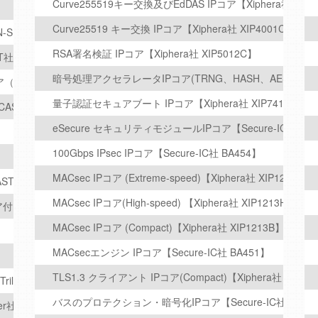
Curve255519キー交換及びEdDAS IPコア【Xiphera社 XIP4
Curve25519 キー交換 IPコア【Xiphera社 XIP4001C】
SN-SE) (CAST社)
RSA署名検証 IPコア【Xiphera社 XIP5012C】
ST社)
暗号処理アクセラレータIPコア(TRNG、HASH、AESとPublic 
コア（CAST社）
量子認証セキュアブート IPコア【Xiphera社 XIP7410B】
CAST社)
eSecure セキュリティモジュールIPコア【Secure-IC BA47
100Gbps IPsec IPコア【Secure-IC社 BA454】
MACsec IPコア (Extreme-speed)【Xiphera社 XIP1213E】
AST社)
MACsec IPコア(High-speed) 【Xiphera社 XIP1213H】
コア付き (CAST社) ）
MACsec IPコア (Compact)【Xiphera社 XIP1213B】
MACsecエンジン IPコア【Secure-IC社 BA451】
TLS1.3 クライアント IPコア(Compact)【Xiphera社 XIP71
riliner社）
バスのプロテクション・暗号化IPコア【Secure-IC社 BA43
ner社）