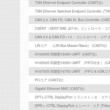
TSN Ethernet Endpoint Controller (CAST社)
TSN Ethernet Switched Endpoint Controller (T
CAN 2.0, CAN FD, CAN XL Bus Controller (CA
CSENT（SENT/SAE J2716）コントローラ・
CAN 2.0 & CAN FD バス・コントローラ・コア (
LINコア （LIN Bus Master/Slave） (CAST社)
H16450S 同期型16450 UART (CAST社)
H16550S 同期型16550 UART （FIFO付き） (C
H16750S 同期型16750 UART （FIFO & IrDA
PCIコア (CAST社)
Gigabit Ethernet MAC (CAST社)
DPTx-CTRL DisplayPort トランスミッタ・コア (T
DPRｘ-CTRL DisplayPort レシーバ・コア (Trili