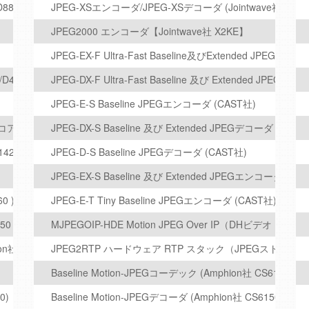
880-6CH)
JPEG-XSエンコーダ/JPEG-XSデコーダ (Jointwave社 X16E/
JPEG2000 エンコーダ【Jointwave社 X2KE】
JPEG-EX-F Ultra-Fast Baseline及びExtended JPEG エ
D4X)
JPEG-DX-F Ultra-Fast Baseline 及び Extended JPEGデコ
JPEG-E-S Baseline JPEGエンコーダ (CAST社)
ア (CAST社)
JPEG-DX-S Baseline 及び Extended JPEGデコーダ (CAST
142)
JPEG-D-S Baseline JPEGデコーダ (CAST社)
JPEG-EX-S Baseline 及び Extended JPEGエンコーダ (CA
0 )
JPEG-E-T Tiny Baseline JPEGエンコーダ (CAST社)
50 )
MJPEGOIP-HDE Motion JPEG Over IP（DHビデオ・
 CS8140)
JPEG2RTP ハードウェア RTP スタック（JPEGストリームカ
Baseline Motion-JPEGコーデック (Amphion社 CS6190)
0)
Baseline Motion-JPEGデコーダ (Amphion社 CS6150)