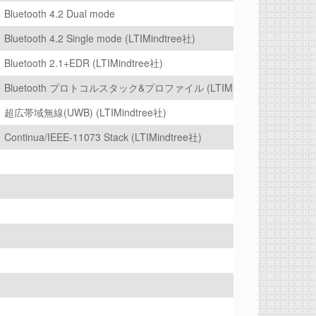
Bluetooth 4.2 Dual mode
12)(Compact)【Xiphera社 XIP3327C】
Bluetooth 4.2 Single mode (LTIMindtree社)
anced)【Xiphera社 XIP3323B】
Bluetooth 2.1+EDR (LTIMindtree社)
)【Xiphera社 XIP3322B】
Bluetooth プロトコルスタック&プロファイル (LTIMindtree社)
ed)【Xiphera社 XIP3030H】
超広帯域無線(UWB) (LTIMindtree社)
(Compact)【Xiphera社 XIP3030C】
Continua/IEEE-11073 Stack (LTIMindtree社)
】