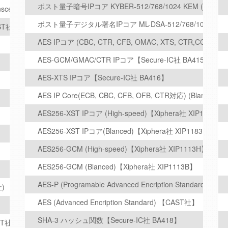
ポスト量子暗号IPコア KYBER-512/768/1024 KEM (Blanced
sceiver
ポスト量子デジタル署名IPコア ML-DSA-512/768/1024【Xiph
AST社）
AES IPコア (CBC, CTR, CFB, OMAC, XTS, CTR,CCM, G
)
AES-GCM/GMAC/CTR IPコア【Secure-IC社 BA415】
AES-XTS IPコア【Secure-IC社 BA416】
AES IP Core(ECB, CBC, CFB, OFB, CTR対応) (Blanced)
AES256-XST IPコア (High-speed)【Xiphera社 XIP1183H
AES256-XST IPコア(Blanced)【Xiphera社 XIP1183B】
AES256-GCM (High-speed)【Xiphera社 XIP1113H】
AES256-GCM (Blanced)【Xiphera社 XIP1113B】
AES-P (Programable Advanced Encription Standard) 【
社)
AES (Advanced Encription Standard) 【CAST社】
SHA-3 ハッシュ関数【Secure-IC社 BA418】
AST社)