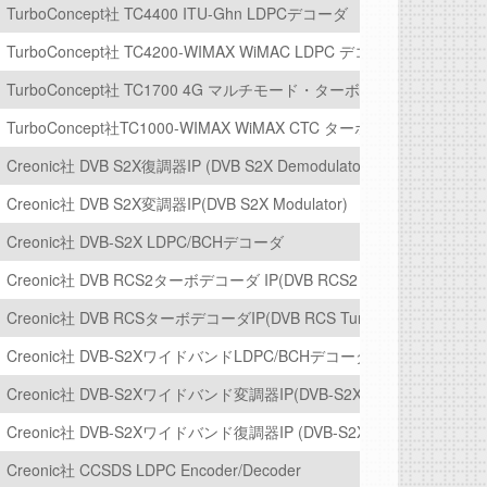
)【Xiphera社 XIP6110B】
TurboConcept社 TC4400 ITU-Ghn LDPCデコーダ
era社 XIP6220B】
TurboConcept社 TC4200-WIMAX WiMAC LDPC デコーダ
CM)【Secure-IC社 BA411E】
TurboConcept社 TC1700 4G マルチモード・ターボデコーダ
TurboConcept社TC1000-WIMAX WiMAX CTC ターボデコーダ
Creonic社 DVB S2X復調器IP (DVB S2X Demodulator)
【Xiphera社 XIP1123B】
Creonic社 DVB S2X変調器IP(DVB S2X Modulator)
】
Creonic社 DVB-S2X LDPC/BCHデコーダ
Creonic社 DVB RCS2ターボデコーダ IP(DVB RCS2 Turbo Decoder)
Creonic社 DVB RCSターボデコーダIP(DVB RCS Turbo Decoder)
Creonic社 DVB-S2XワイドバンドLDPC/BCHデコーダIP (DVB-S2X Wideb
CAST社】
Creonic社 DVB-S2Xワイドバンド変調器IP(DVB-S2X Wideband Modula
Creonic社 DVB-S2Xワイドバンド復調器IP (DVB-S2X Wideband Demodu
Creonic社 CCSDS LDPC Encoder/Decoder