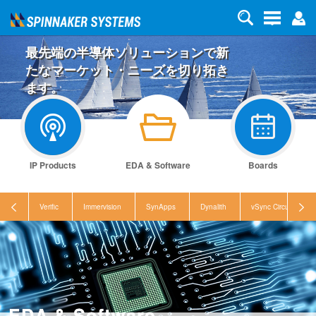
最先端の半導体ソリューションで新
たなマーケット・ニーズを切り拓き
ます。
IP Products
EDA & Software
Boards
Verific
Immervision
SynApps
Dynalith
vSync Circuits