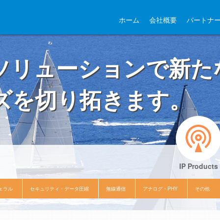
ホーム
会社概要
パートナ
ソリューションで新た
ズを切り拓きます。
IP Products
ェラル
セキュリティ・データ圧縮
無線通信
アナログ・PHY
その他