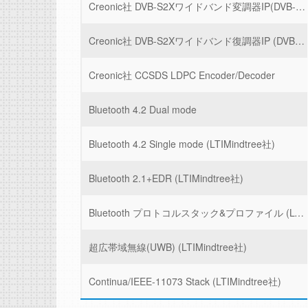
Creonic社 DVB-S2Xワイドバンド変調器IP(DVB-S2X Wideband Modulator)
Creonic社 DVB-S2Xワイドバンド復調器IP (DVB-S2X Wideband Demodulator)
Creonic社 CCSDS LDPC Encoder/Decoder
Bluetooth 4.2 Dual mode
Bluetooth 4.2 Single mode (LTIMindtree社)
Bluetooth 2.1+EDR (LTIMindtree社)
Bluetooth プロトコルスタック&プロファイル (LTIMindtree社)
超広帯域無線(UWB) (LTIMindtree社)
Continua/IEEE-11073 Stack (LTIMindtree社)