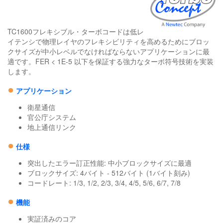
TC1600フレキシブル・ターボコードは低レ
イテンシで物理レイヤのフレキシビリティを高めるためにブロッ
クサイズが中小レベルでなければならないアプリケーションに最
適です。FER < 1E-5 以下を保証する強力なターボ符号技術を実装
します。
●
アプリケーション
衛星通信
官公庁システム
地上通信リンク
●
仕様
突出したエラー訂正性能: 中小ブロックサイズに最適
ブロックサイズ: 4バイト - 512バイト (1バイト刻み)
コードレート: 1/3, 1/2, 2/3, 3/4, 4/5, 5/6, 6/7, 7/8
●
機能
実証済みのコア