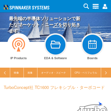
最先端の半導体ソリューションで新
たなマーケット・ニーズを切り拓き
ます。
IP Products
EDA & Software
Boards
映像
画像
オーディオ・スピーチ
CPU・ペリフェラル
セキ
TurboConcept社 TC1600 フレキシブル・ターボコード