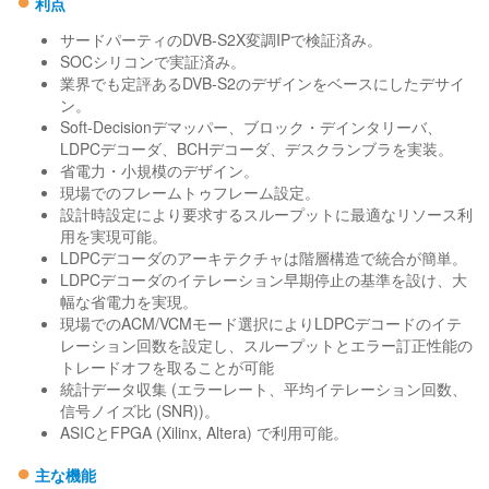
利点
サードパーティのDVB-S2X変調IPで検証済み。
SOCシリコンで実証済み。
業界でも定評あるDVB-S2のデザインをベースにしたデサイ
ン。
Soft-Decisionデマッパー、ブロック・デインタリーバ、
LDPCデコーダ、BCHデコーダ、デスクランブラを実装。
省電力・小規模のデザイン。
現場でのフレームトゥフレーム設定。
設計時設定により要求するスループットに最適なリソース利
用を実現可能。
LDPCデコーダのアーキテクチャは階層構造で統合が簡単。
LDPCデコーダのイテレーション早期停止の基準を設け、大
幅な省電力を実現。
現場でのACM/VCMモード選択によりLDPCデコードのイテ
レーション回数を設定し、スループットとエラー訂正性能の
トレードオフを取ることが可能
統計データ収集 (エラーレート、平均イテレーション回数、
信号ノイズ比 (SNR))。
ASICとFPGA (Xilinx, Altera) で利用可能。
●
主な機能