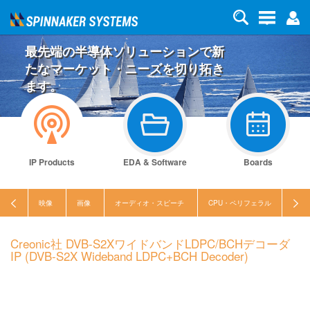
最先端の半導体ソリューションで新
たなマーケット・ニーズを切り拓き
ます。
IP Products
EDA & Software
Boards
映像
画像
オーディオ・スピーチ
CPU・ペリフェラル
セキ
Creonic社 DVB-S2XワイドバンドLDPC/BCHデコーダ
IP (DVB-S2X Wideband LDPC+BCH Decoder)