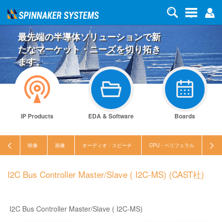
最先端の半導体ソリューションで新
たなマーケット・ニーズを切り拓き
ます。
IP Products
EDA & Software
Boards
映像
画像
オーディオ・スピーチ
CPU・ペリフェラル
セキ
I2C Bus Controller Master/Slave ( I2C-MS) (CAST社)
I2C Bus Controller Master/Slave ( I2C-MS)