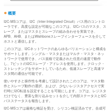
●
概要
I2C-MSコアは、I2C（Inter-Integrated Circuit）バス用のコントロ
ーラです。高度な設定が可能なこのコアは、I2Cバスのマスタ、ス
レーブ、またはマスタとスレーブの組み合わせを実装でき、
APB、AHB、またはWishboneスレーブインターフェースを介して
ホストと通信します。
このコアは、I2Cネットワークのあらゆるバリエーションと構成を
サポートします。シングル・マスタまたはマルチ・マスタ・ネッ
トワークで使用でき、バス規格で定義された任意の速度で動作
し、7ビットのI2Cスレーブ・アドレスを使用します。クロック・
ストレッチングをサポートしているため、低速スレーブと高速マ
スタ間の通信が可能です。
使いやすさと操作性を考慮して設計されたこのコアは、マスタ動
作とスレーブ動作の選択、および、少ないレジスタアクセスで実
行時にI2C転送を設定することを可能にします。コアは、レジスタ
だけでなく、豊富な割り込みセットを介して内部ステータスとI2C
バスステータスを報告します。
I2C-MSコアは厳格な検証を受け、シリコン検証済みです。合成可