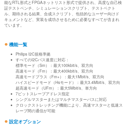
能なRTL形式とFPGAネットリスト形式で提供され、高度な自己検
証テストベンチ、シミュレーションスクリプト、テストベクト
ル、期待される結果、合成スクリプト、包括的なユーザー向けド
キュメントなど、実装を成功させるために必要なすべてが含まれ
ています。
●
機能一覧
Philips I2C規格準拠
すべてのI2Cバス速度に対応：
標準モード（Sm）：最大100kbit/s、双方向
高速モード（Fm）：最大400kbit/s、双方向
高速モードプラス（Fm+）：最大1Mbit/s、双方向
ハイスピードモード（Hsモード）：最大3.4Mbit/s、双方向
超高速モード（UFm）：最大5Mbit/s、単方向
7ビットスレーブアドレス指定
シングルマスターまたはマルチマスターバスに対応
クロックストレッチング機能により、高速マスターと低速ス
レーブ間の通信が可能
●
設定オプション