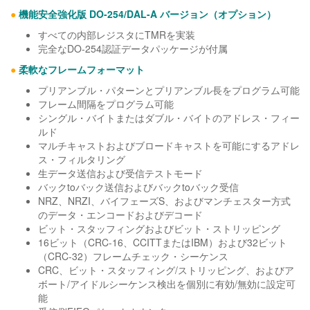
●
機能安全強化版 DO-254/DAL-A バージョン（オプション）
すべての内部レジスタにTMRを実装
完全なDO-254認証データパッケージが付属
●
柔軟なフレームフォーマット
プリアンブル・パターンとプリアンブル長をプログラム可能
フレーム間隔をプログラム可能
シングル・バイトまたはダブル・バイトのアドレス・フィー
ルド
マルチキャストおよびブロードキャストを可能にするアドレ
ス・フィルタリング
生データ送信および受信テストモード
バックtoバック送信およびバックtoバック受信
NRZ、NRZI、バイフェーズS、およびマンチェスター方式
のデータ・エンコードおよびデコード
ビット・スタッフィングおよびビット・ストリッピング
16ビット（CRC-16、CCITTまたはIBM）および32ビット
（CRC-32）フレームチェック・シーケンス
CRC、ビット・スタッフィング/ストリッピング、およびア
ボート/アイドルシーケンス検出を個別に有効/無効に設定可
能