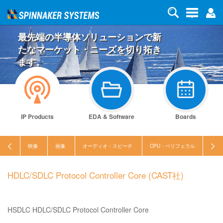
最先端の半導体ソリューションで新
たなマーケット・ニーズを切り拓き
ます。
IP Products
EDA & Software
Boards
映像
画像
オーディオ・スピーチ
CPU・ペリフェラル
セキ
HDLC/SDLC Protocol Controller Core (CAST社)
HSDLC HDLC/SDLC Protocol Controller Core