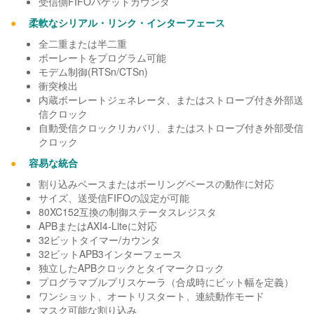
受信側FIFOパケットカウンタ
●
柔軟なシリアル・リンク・インターフェース
全二重または半二重
ボーレートをプログラム可能
モデム制御(RTSn/CTSn)
衝突検出
内蔵ボーレートジェネレータ、またはストローブ付き外部送
信クロック
自動受信クロックリカバリ、またはストローブ付き外部受信
クロック
●
容易な統合
割り込みベースまたはポーリングベースの動作に対応
サイズ、送受信FIFOの設定が可能
80XC152互換の制御ステータスレジスタ
APBまたはAXI4-Liteに対応
32ビットタイマー/カウンタ
32ビットAPB3インターフェース
独立したAPBクロックとタイマークロック
プログラマブルプリスケーラ（合成時にビット幅を定義）
ワンショット、オートリスタート、連続動作モード
マスク可能な割り込み