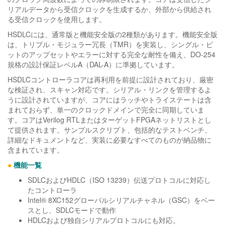
リアルデータから受信クロックを生成するか、外部から供給され
る受信クロックを使用します。
HSDLCには、通常版と機能安全版の2種類があります。機能安全版
は、トリプル・モジュラー冗長（TMR）を実装し、シングル・ビ
ットのアップセットやエラーに対する完全な耐性を備え、DO-254
規格の設計保証レベルA（DAL-A）に準拠しています。
HSDLCコントローラコアは再利用を前提に設計されており、厳密
な検証され、スキャン対応です。シリアル・リンクを管理するよ
うに設計されていますが、コアにはラッチやトライステートは含
まれておらず、単一のクロックドメインで完全に同期していま
す。コアはVerilog RTLまたはターゲットFPGAネットリストとし
て提供されます。サンプルスクリプト、包括的なテストベンチ、
詳細なドキュメントなど、実装に必要なすべてのものが納品物に
含まれています。
●
機能一覧
SDLCおよびHDLC（ISO 13239）伝送プロトコルに対応し
たコントローラ
Intel® 8XC152グローバルシリアルチャネル（GSC）をベー
スとし、SDLCモードで動作
HDLCおよび独自シリアルプロトコルにも対応。