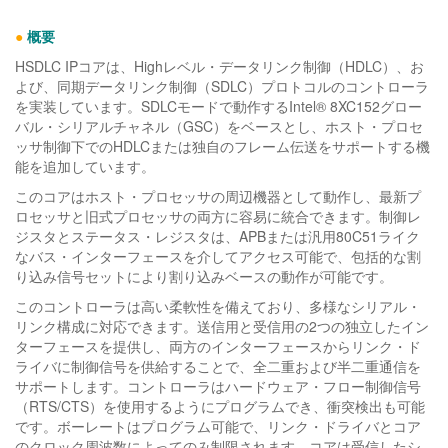
●
概要
HSDLC IPコアは、Highレベル・データリンク制御（HDLC）、お
よび、同期データリンク制御（SDLC）プロトコルのコントローラ
を実装しています。SDLCモードで動作するIntel® 8XC152グロー
バル・シリアルチャネル（GSC）をベースとし、ホスト・プロセ
ッサ制御下でのHDLCまたは独自のフレーム伝送をサポートする機
能を追加しています。
このコアはホスト・プロセッサの周辺機器として動作し、最新プ
ロセッサと旧式プロセッサの両方に容易に統合できます。制御レ
ジスタとステータス・レジスタは、APBまたは汎用80C51ライク
なバス・インターフェースを介してアクセス可能で、包括的な割
り込み信号セットにより割り込みベースの動作が可能です。
このコントローラは高い柔軟性を備えており、多様なシリアル・
リンク構成に対応できます。送信用と受信用の2つの独立したイン
ターフェースを提供し、両方のインターフェースからリンク・ド
ライバに制御信号を供給することで、全二重および半二重通信を
サポートします。コントローラはハードウェア・フロー制御信号
（RTS/CTS）を使用するようにプログラムでき、衝突検出も可能
です。ボーレートはプログラム可能で、リンク・ドライバとコア
のクロック周波数によってのみ制限されます。コアは受信したシ